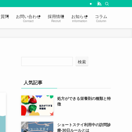
る質問
お問い合わせ
採用情報
お知らせ
コラム
Contact
Recruit
information
Column
検索
人気記事
処方ができる栄養剤の種類と特
徴
ショートステイ利用中の訪問診
療-30日ルールとは